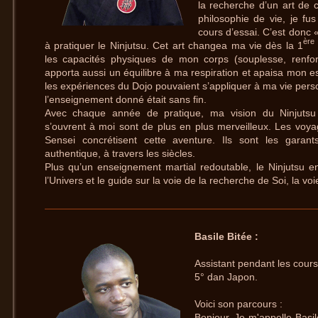
la recherche d’un art de 
philosophie de vie, je fu
cours d’essai. C’est donc
ère
à pratiquer le Ninjutsu. Cet art changea ma vie dès la 1
les capacités physiques de mon corps (souplesse, renfor
apporta aussi un équilibre à ma respiration et apaisa mon e
les expériences du Dojo pouvaient s’appliquer à ma vie pers
l’enseignement donné était sans fin.
Avec chaque année de pratique, ma vision du Ninjutsu
s’ouvrent à moi sont de plus en plus merveilleux. Les vo
Sensei concrétisent cette aventure. Ils sont les garan
authentique, à travers les siècles.
Plus qu’un enseignement martial redoutable, le Ninjutsu en
l’Univers et le guide sur la voie de la recherche de Soi, la vo
Basile Bitée :
Assistant pendant les cours
5° dan Japon.
Voici son parcours :
Bonjour, Je m'appelle Basil