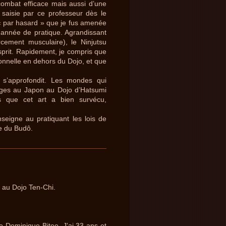
combat efficace mais aussi d’une
s saisie par ce professeur dès le
 « par hasard » que je fus amenée
année de pratique. Agrandissant
cement musculaire), le Ninjutsu
sprit. Rapidement, je compris que
onnelle en dehors du Dojo, et que
 s’approfondit. Les mondes qui
yages au Japon au Dojo d’Hatsumi
ts que cet art a bien survécu,
seigne au pratiquant les lois de
ie du Budô.
 au Dojo Ten-Chi.
e Dominique Bitee, J'ai 33 ans et