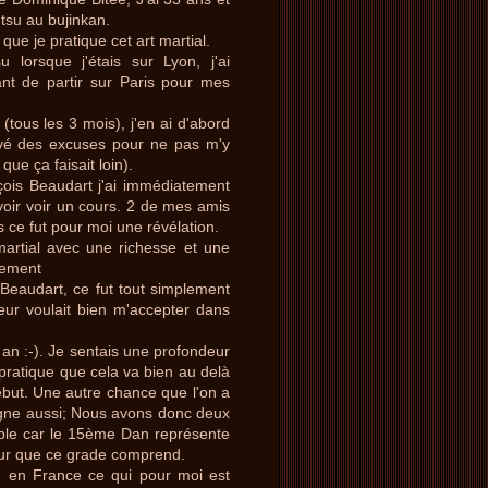
tsu au bujinkan.
que je pratique cet art martial.
u lorsque j'étais sur Lyon, j'ai
nt de partir sur Paris pour mes
(tous les 3 mois), j'en ai d'abord
ouvé des excuses pour ne pas m'y
que ça faisait loin).
nçois Beaudart j'ai immédiatement
voir voir un cours. 2 de mes amis
 ce fut pour moi une révélation.
martial avec une richesse et une
nement
 Beaudart, ce fut tout simplement
seur voulait bien m'accepter dans
an :-). Je sentais une profondeur
 pratique que cela va bien au delà
ébut. Une autre chance que l'on a
eigne aussi; Nous avons donc deux
ble car le 15ème Dan représente
deur que ce grade comprend.
su en France ce qui pour moi est