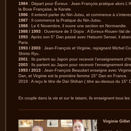
1984
: Départ pour Évreux : Jean-François pratique alors L'Aï
la Boxe Française, le Karate.
1986
: Il entend parler du Nin-Jutsu, et commence à s'interes
1987
: Il commence la Pratique du Nin-Jutsu.
1988
: Le 6 Novembre, il ouvre une section en Normandie.
1988 / 1993
: Ouverture de 3 Dojos : A Evreux-Rouen-Val de 
1993
: Après son 5° Dan passé avec Hatsumi Sensei, il aband
Paris.
1993 / 2003
: Jean-François et Virginie, rejoignent Michel Co
Shinto Ryu.
2001
: Ils partent au Japon pour recevoir l'enseignement d'H
2003
: Ils partent au Japon pour recevoir l'enseignement dir
1993 / 2013
: Jean-François Beaudart enseigne avec Virginie 
Dan, et Virginie est la première femme 15° Dan en France.
2019 : A reçu le titre de Daï-Shihan ( titre au-dessus du 15° 
En couple dans la vie et sur le tatami, ils enseignent tous l
Virginie Gillet 