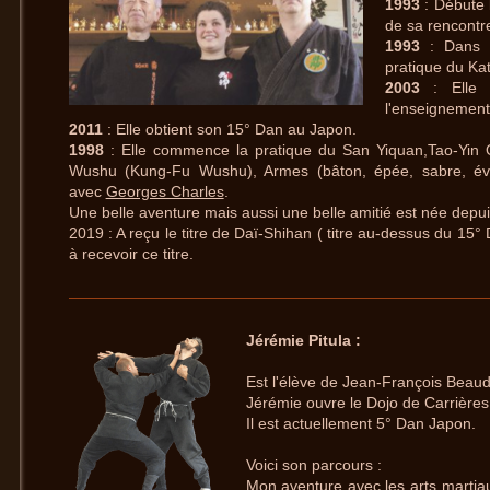
1993
: Débute l
de sa rencontr
1993
: Dans 
pratique du Ka
2003
: Elle 
l'enseignement
2011
: Elle obtient son 15° Dan au Japon.
1998
: Elle commence la pratique du San Yiquan,Tao-Yin 
Wushu (Kung-Fu Wushu), Armes (bâton, épée, sabre, éven
avec
Georges Charles
.
Une belle aventure mais aussi une belle amitié est née depu
2019 : A reçu le titre de Daï-Shihan ( titre au-dessus du 15°
à recevoir ce titre.
Jérémie Pitula :
Est l'élève de Jean-François Beaudar
Jérémie ouvre le Dojo de Carrière
Il est actuellement 5° Dan Japon.
Voici son parcours :
Mon aventure avec les arts martia