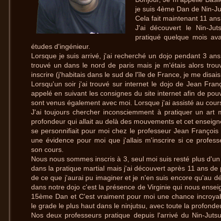
je suis 4ème Dan de Nin-Ju
Cela fait maintenant 11 ans 
J'ai découvert le Nin-Juts
pratiqué quelque mois ava
études d'ingénieur.
Lorsque je suis arrivé, j'ai recherché un dojo pendant 3 ans 
trouvé un dans le nord de paris mais je m'étais alors tr
inscrire (j'habitais dans le sud de l'île de France, je me disais 
Lorsqu'un soir j'ai trouvé sur internet le dojo de Jean Fra
appelé en suivant les consignes du site internet afin de pou
sont venus également avec moi. Lorsque j'ai assisté au cours
J'ai toujours chercher inconsciemment à pratiquer un art 
profondeur qui allait au delà des mouvements et cet enseig
se personnifiait pour moi chez le professeur Jean François
une évidence pour moi que j'allais m'inscrire si ce profes
son cours.
Nous nous sommes inscris à 3, seul moi suis resté plus d'un 
dans la pratique martial mais j'ai découvert après 11 ans de
de ce que j'aurai pu imaginer et je n'en suis encore qu'au d
dans notre dojo c'est la présence de Virginie qui nous ens
15ème Dan et C'est vraiment pour moi une chance incroya
le grade le plus haut dans le ninjutsu, avec toute la profon
Nos deux professeurs pratique depuis l'arrivé du Nin-Jut