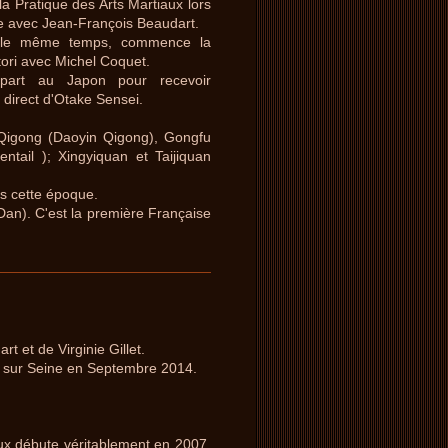
a Pratique des Arts Martiaux lors
e avec Jean-François Beaudart.
le même temps, commence la
tori avec Michel Coquet.
part au Japon pour recevoir
 direct d'Otake Sensei.
Qigong (Daoyin Qigong), Gongfu
tail ); Xingyiquan et Taijiquan
is cette époque.
 Dan). C'est la première Française
t et de Virginie Gillet.
s sur Seine en Septembre 2014.
ux débute véritablement en 2007,