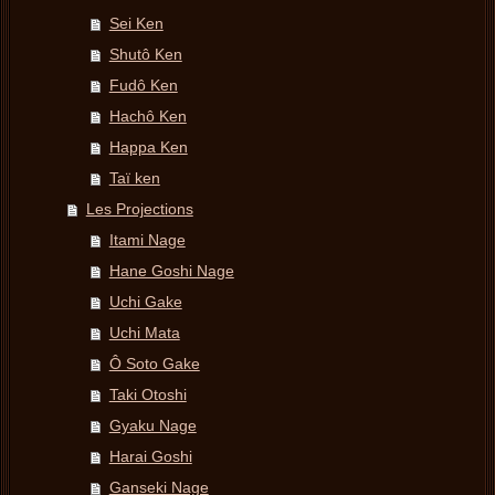
Sei Ken
Shutô Ken
Fudô Ken
Hachô Ken
Happa Ken
Taï ken
Les Projections
Itami Nage
Hane Goshi Nage
Uchi Gake
Uchi Mata
Ô Soto Gake
Taki Otoshi
Gyaku Nage
Harai Goshi
Ganseki Nage