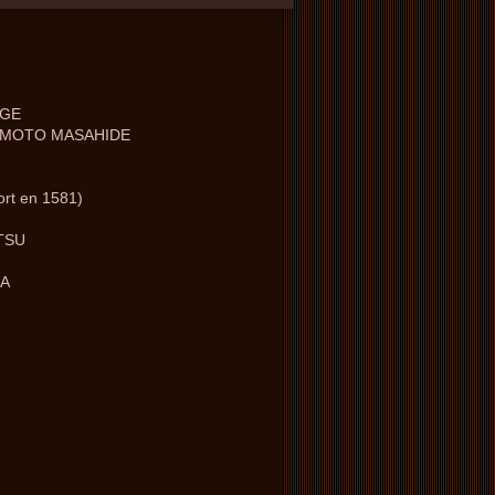
IGE
NAMOTO MASAHIDE
rt en 1581)
ITSU
N
NA