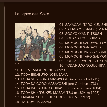
La lignée des Soké
01. SAKAGAMI TARO KUNISH
02. SAKAGAMI (BANDO) MI
03. SOGYOKKAN RITSUSHI
04. TODA SAKYO ISHINSAI
05. MOMOCHI SANDAYU 1 (mo
06. MOMOCHI SANDAYU 2
07. MOMOCHITANBA YASUM
08. MOMOCHI TARO SAEMO
09. TODA SEIRYU NOBUTSU
Soke
10. TODA FUDO NOBUCHIKA
11. TODA KANGORO NOBUYASU
12. TODA EISABURO NOBUSAMA
13. TODA SHINGORO MASAYOSHI (ère Shotoku 1711)
14. TODA DAIGORO MASAYOSHI (ère Gembun 1736)
15. TODA DAISABURO CHIKASHIGE (ère Bunkwa 1804)
16. TODA SHINRYUKEN MASAMITSU (n.1824-m.1908)
17.
TAKAMATSU TOSHITSUGU
(n.1887-m.1972)
18.
HATSUMI MASAAKI