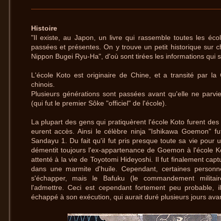
Histoire
"Il existe, au Japon, un livre qui rassemble toutes les éc
passées et présentes. On y trouve un petit historique sur c
Nippon Bugei Ryu-Ha", d'où sont tirées les informations qui 
L'école Koto est originaire de Chine, et a transité par la
chinois.
Plusieurs générations sont passées avant qu'elle ne parv
(qui fut le premier Sôke "officiel" de l'école).
La plupart des gens qui pratiquèrent l'école Koto furent de
eurent accès. Ainsi le célèbre ninja "Ishikawa Goemon" fu
Sandayu 1. Du fait qu'il fut pris presque toute sa vie pour
démentit toujours l'ex-appartenance de Goemon à l'école K
attenté à la vie de Toyotomi Hideyoshi. Il fut finalement captu
dans une marmite d'huile. Cependant, certaines personne
s'échapper, mais le Bafuku (le commandement militair
l'admettre. Ceci est cependant fortement peu probable, il
échappé à son exécution, qui aurait duré plusieurs jours avant