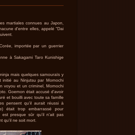
oles martiales connues au Japon,
hacune d'entre elles, appelé "Dai
suivent.
 Corée, importée par un guerrier
ienne à Sakagami Taro Kunishige
s ninja mais quelques samouraïs y
t initié au Ninjutsu par Momochi
 un voyou et un criminel, Momochi
oto. Goemon était accusé d'avoir
ré et bouilli avec toute sa famille
s pensent qu'il aurait réussi à
e) était trop embarrassé pour
 est presque sûr qu'il n'ait pas
 qu'il ne soit mort.