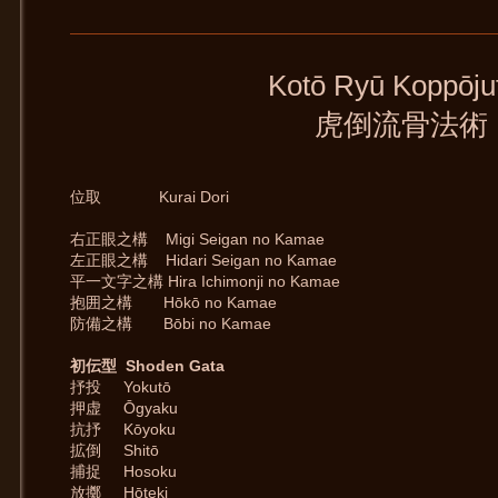
Kotō Ryū Koppōju
虎倒流骨法術
位取 Kurai Dori
右正眼之構 Migi Seigan no Kamae
左正眼之構 Hidari Seigan no Kamae
平一文字之構 Hira Ichimonji no Kamae
抱囲之構 Hōkō no Kamae
防備之構 Bōbi no Kamae
初伝型 Shoden Gata
抒投 Yokutō
押虚 Ōgyaku
抗抒 Kōyoku
拡倒 Shitō
捕捉 Hosoku
放擲 Hōteki